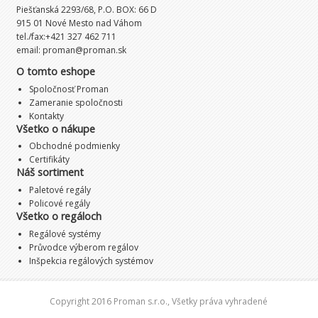
Piešťanská 2293/68, P.O. BOX: 66 D
915 01 Nové Mesto nad Váhom
tel./fax:+421 327 462 711
email:
proman@proman.sk
O tomto eshope
Spoločnosť Proman
Zameranie spoločnosti
Kontakty
Všetko o nákupe
Obchodné podmienky
Certifikáty
Náš sortiment
Paletové regály
Policové regály
Všetko o regáloch
Regálové systémy
Průvodce výberom regálov
Inšpekcia regálových systémov
Copyright 2016 Proman s.r.o., Všetky práva vyhradené