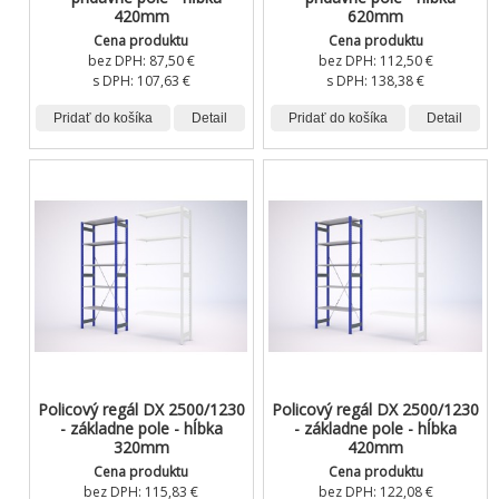
420mm
620mm
Cena produktu
Cena produktu
bez DPH:
87,50 €
bez DPH:
112,50 €
s DPH:
107,63 €
s DPH:
138,38 €
Pridať do košíka
Detail
Pridať do košíka
Detail
Policový regál DX 2500/1230
Policový regál DX 2500/1230
- základne pole - hĺbka
- základne pole - hĺbka
320mm
420mm
Cena produktu
Cena produktu
bez DPH:
115,83 €
bez DPH:
122,08 €