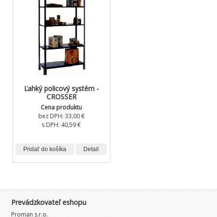
Ľahký policový systém -
CROSSER
Cena produktu
bez DPH:
33,00 €
s DPH:
40,59 €
Pridať do košíka
Detail
Prevádzkovateľ eshopu
Proman s.r.o.