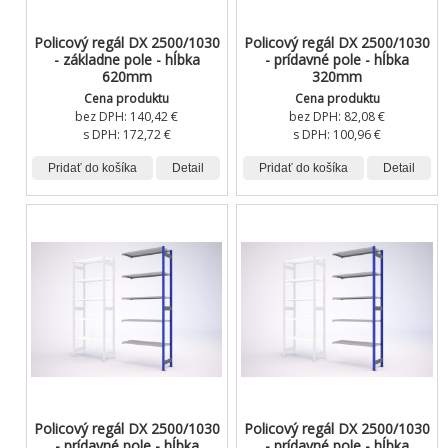
Policový regál DX 2500/1030
Policový regál DX 2500/1030
- základne pole - hĺbka
- prídavné pole - hĺbka
620mm
320mm
Cena produktu
Cena produktu
bez DPH:
140,42 €
bez DPH:
82,08 €
s DPH:
172,72 €
s DPH:
100,96 €
Pridať do košíka
Detail
Pridať do košíka
Detail
Policový regál DX 2500/1030
Policový regál DX 2500/1030
- prídavné pole - hĺbka
- prídavné pole - hĺbka