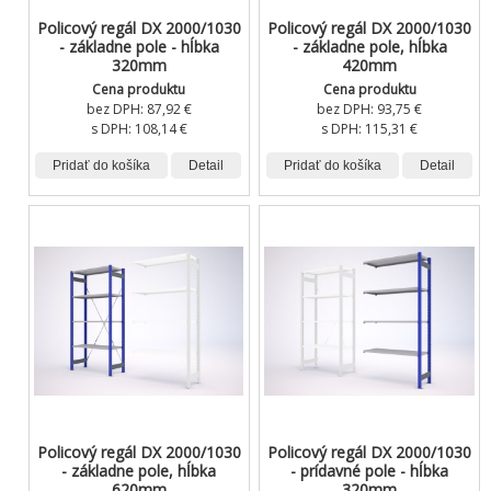
Policový regál DX 2000/1030
Policový regál DX 2000/1030
- základne pole - hĺbka
- základne pole, hĺbka
320mm
420mm
Cena produktu
Cena produktu
bez DPH:
87,92 €
bez DPH:
93,75 €
s DPH:
108,14 €
s DPH:
115,31 €
Pridať do košíka
Detail
Pridať do košíka
Detail
Policový regál DX 2000/1030
Policový regál DX 2000/1030
- základne pole, hĺbka
- prídavné pole - hĺbka
620mm
320mm