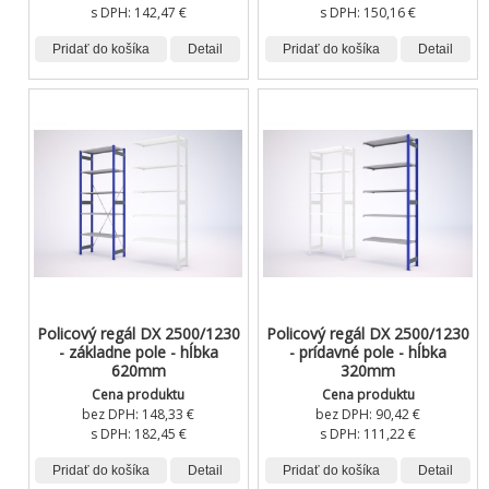
s DPH:
142,47 €
s DPH:
150,16 €
Pridať do košíka
Detail
Pridať do košíka
Detail
Policový regál DX 2500/1230
Policový regál DX 2500/1230
- základne pole - hĺbka
- prídavné pole - hĺbka
620mm
320mm
Cena produktu
Cena produktu
bez DPH:
148,33 €
bez DPH:
90,42 €
s DPH:
182,45 €
s DPH:
111,22 €
Pridať do košíka
Detail
Pridať do košíka
Detail