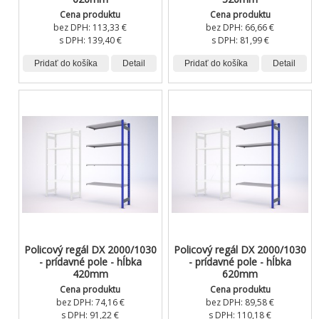
Cena produktu
Cena produktu
bez DPH:
113,33 €
bez DPH:
66,66 €
s DPH:
139,40 €
s DPH:
81,99 €
Pridať do košíka
Detail
Pridať do košíka
Detail
Policový regál DX 2000/1030
Policový regál DX 2000/1030
- prídavné pole - hĺbka
- prídavné pole - hĺbka
420mm
620mm
Cena produktu
Cena produktu
bez DPH:
74,16 €
bez DPH:
89,58 €
s DPH:
91,22 €
s DPH:
110,18 €