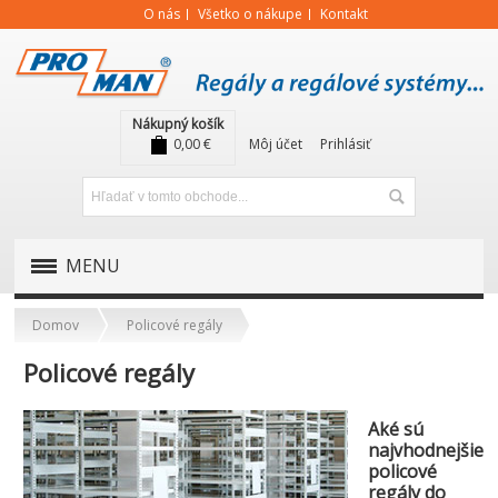
O nás
Všetko o nákupe
Kontakt
Nákupný košík
0,00 €
Môj účet
Prihlásiť
MENU
PALETOVÉ REGÁLY
Domov
Policové regály
Policové regály
POLICOVÉ REGÁLY
Aké sú
najvhodnejšie
policové
regály do