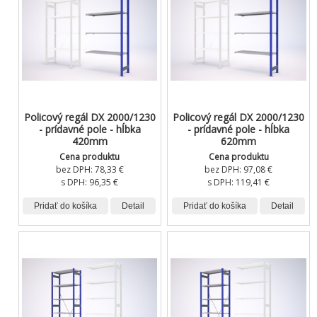
Policový regál DX 2000/1230
Policový regál DX 2000/1230
- prídavné pole - hĺbka
- prídavné pole - hĺbka
420mm
620mm
Cena produktu
Cena produktu
bez DPH:
78,33 €
bez DPH:
97,08 €
s DPH:
96,35 €
s DPH:
119,41 €
Pridať do košíka
Detail
Pridať do košíka
Detail